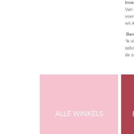
Inve
Van 
voer
wil 
Ban
“Ik 
opbo
de z