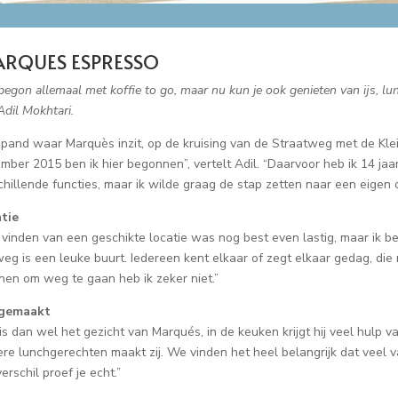
RQUES ESPRESSO
begon allemaal met koffie to go, maar nu kun je ook genieten van ijs, lu
Adil Mokhtari.
 pand waar Marquès inzit, op de kruising van de Straatweg met de Kle
mber 2015 ben ik hier begonnen”, vertelt Adil. “Daarvoor heb ik 14 jaa
chillende functies, maar ik wilde graag de stap zetten naar een eigen 
tie
 vinden van een geschikte locatie was nog best even lastig, maar ik be
weg is een leuke buurt. Iedereen kent elkaar of zegt elkaar gedag, die 
nen om weg te gaan heb ik zeker niet.”
fgemaakt
 is dan wel het gezicht van Marqués, in de keuken krijgt hij veel hulp va
ere lunchgerechten maakt zij. We vinden het heel belangrijk dat veel v
erschil proef je echt.”