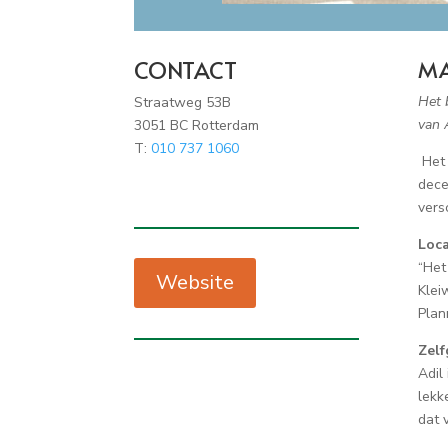
CONTACT
MA
Het 
Straatweg 53B
van 
3051 BC Rotterdam
T:
010 737 1060
Het
dece
vers
Loca
“Het
Website
Klei
Plan
Zel
Adil
lekk
dat v