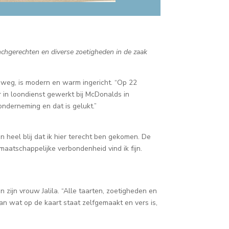
nchgerechten en diverse zoetigheden in de zaak
iweg, is modern en warm ingericht. “Op 22
r in loondienst gewerkt bij McDonalds in
onderneming en dat is gelukt.”
n heel blij dat ik hier terecht ben gekomen. De
maatschappelijke verbondenheid vind ik fijn.
n zijn vrouw Jalila. “Alle taarten, zoetigheden en
an wat op de kaart staat zelfgemaakt en vers is,